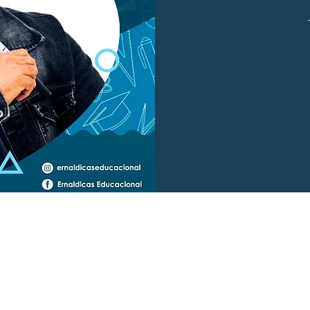
ontato:
Endereço:
14) 99109-4725
Avenida República, 423
14) 3454-2046
Marília, São Paulo
14) 99668-1148
ernaldoprofessor@ernaldicaseducac
urso de Redação Ernaldicas Educacional