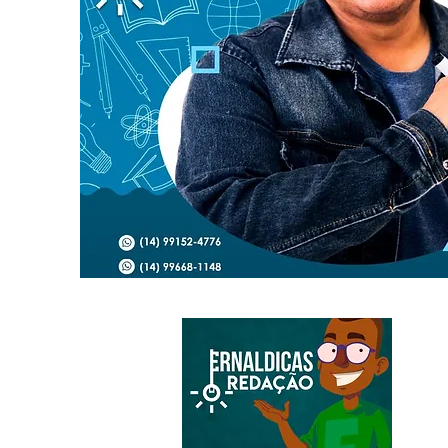
C
(
(
(
C